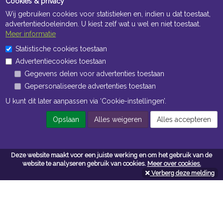
Cookies & privacy
Wij gebruiken cookies voor statistieken en, indien u dat toestaat,
advertentiedoeleinden. U kiest zelf wat u wel en niet toestaat.
Meer informatie
Statistische cookies toestaan
Openingstijden Kantoor
Advertentiecookies toestaan
ma t/m vr 8:30 uur tot 17:00 uur
Gegevens delen voor advertenties toestaan
Gepersonaliseerde advertenties toestaan
Openingstijden Magazijn
U kunt dit later aanpassen via ‘Cookie-instellingen’.
ma t/m vr 7:00 uur tot 16:30 uur
Opslaan
Alles weigeren
Alles accepteren
Navigatie
Deze website maakt voor een juiste werking en om het gebruik van de
website te analyseren gebruik van cookies.
Meer over cookies.
Algemene voorwaarden
Verberg deze melding
Privacy
Cookiebeleid
Cookie-instellingen