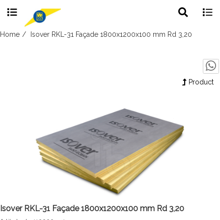
Toggle
Togg
search
navig
Skip
Home
Isover RKL-31 Façade 1800x1200x100 mm Rd 3,20
to
content
Product
Isover RKL-31 Façade 1800x1200x100 mm Rd 3,20