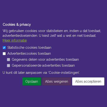
Cookies & privacy
Wij gebruiken cookies voor statistieken en, indien u dat toestaat,
advertentiedoeleinden. U kiest zelf wat u wel en niet toestaat.
Meer informatie
Openingstijden Kantoor
Statistische cookies toestaan
ma t/m vr 8:30 uur tot 17:00 uur
Advertentiecookies toestaan
Gegevens delen voor advertenties toestaan
Openingstijden Magazijn
Gepersonaliseerde advertenties toestaan
ma t/m vr 7:00 uur tot 16:30 uur
U kunt dit later aanpassen via ‘Cookie-instellingen’.
Opslaan
Alles weigeren
Alles accepteren
Navigatie
Algemene voorwaarden
Privacy