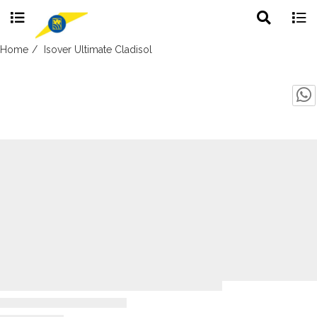
Toggle
Togg
search
navig
Skip
Home
Isover Ultimate Cladisol
to
content