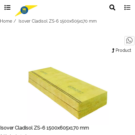
Toggle
Togg
search
navig
Skip
Home
Isover Cladisol ZS-6 1500x605x170 mm
to
content
Product
Isover Cladisol ZS-6 1500x605x170 mm