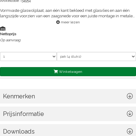
Artikelcode: i34954
Vormvaste glaswolplaat, aan één kant bekleed met glasvlies en aan één
langszijde voorzien van een zaagsnede voor een juiste montage in metalen
binnendozen zodat een hoge isolatiewaarde bereikt kan worden
meer lezen
Nettoprijs
Op aanvraag
Winkelwagen
Kenmerken
Prijsinformatie
Downloads