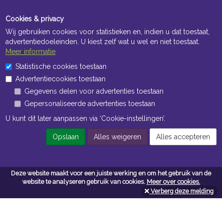
Cookies & privacy
Wij gebruiken cookies voor statistieken en, indien u dat toestaat,
advertentiedoeleinden. U kiest zelf wat u wel en niet toestaat.
Meer informatie
Statistische cookies toestaan
Openingstijden Kantoor
Advertentiecookies toestaan
ma t/m vr 8:30 uur tot 17:00 uur
Gegevens delen voor advertenties toestaan
Gepersonaliseerde advertenties toestaan
Openingstijden Magazijn
U kunt dit later aanpassen via ‘Cookie-instellingen’.
ma t/m vr 7:00 uur tot 16:30 uur
Opslaan
Alles weigeren
Alles accepteren
Navigatie
Deze website maakt voor een juiste werking en om het gebruik van de
website te analyseren gebruik van cookies.
Meer over cookies.
Algemene voorwaarden
Verberg deze melding
Privacy
Cookiebeleid