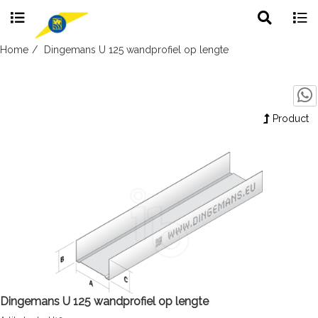
Toggle
Togg
search
navig
Skip
Home
Dingemans U 125 wandprofiel op lengte
to
content
Product
Dingemans U 125 wandprofiel op lengte