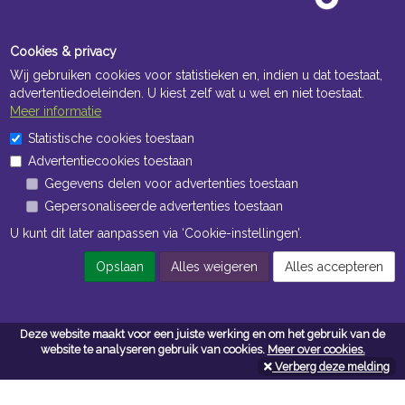
Cookies & privacy
Wij gebruiken cookies voor statistieken en, indien u dat toestaat,
advertentiedoeleinden. U kiest zelf wat u wel en niet toestaat.
Meer informatie
Statistische cookies toestaan
Openingstijden Kantoor
Advertentiecookies toestaan
ma t/m vr 8:30 uur tot 17:00 uur
Gegevens delen voor advertenties toestaan
Gepersonaliseerde advertenties toestaan
Openingstijden Magazijn
U kunt dit later aanpassen via ‘Cookie-instellingen’.
ma t/m vr 7:00 uur tot 16:30 uur
Opslaan
Alles weigeren
Alles accepteren
Navigatie
Deze website maakt voor een juiste werking en om het gebruik van de
Algemene voorwaarden
website te analyseren gebruik van cookies.
Meer over cookies.
Verberg deze melding
Privacy
Cookiebeleid