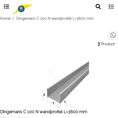
Toggle
Togg
search
navig
Skip
Home
Dingemans C 100 N wandprofiel L=3600 mm
to
content
Product
Dingemans C 100 N wandprofiel L=3600 mm