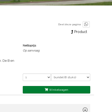
Deel deze pagina:
Product
Nettoprijs
Op aanvraag
n. De B en
Winkelwagen