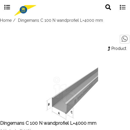
Toggle
Togg
search
navig
Skip
Home
Dingemans C 100 N wandprofiel L=4000 mm
to
content
Product
Dingemans C 100 N wandprofiel L=4000 mm