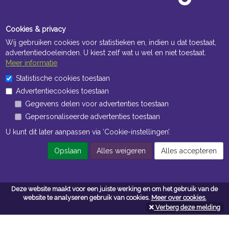
Cookies & privacy
Wij gebruiken cookies voor statistieken en, indien u dat toestaat,
advertentiedoeleinden. U kiest zelf wat u wel en niet toestaat.
Meer informatie
Statistische cookies toestaan
Openingstijden Kantoor
Advertentiecookies toestaan
ma t/m vr 8:30 uur tot 17:00 uur
Gegevens delen voor advertenties toestaan
Gepersonaliseerde advertenties toestaan
Openingstijden Magazijn
U kunt dit later aanpassen via ‘Cookie-instellingen’.
ma t/m vr 7:00 uur tot 16:30 uur
Opslaan
Alles weigeren
Alles accepteren
Navigatie
Deze website maakt voor een juiste werking en om het gebruik van de
Algemene voorwaarden
website te analyseren gebruik van cookies.
Meer over cookies.
Verberg deze melding
Privacy
Cookiebeleid