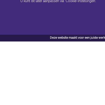
U kunt dit later aanpassen via ‘Cookie-instellingen’.
Openingstijden Kantoor
ma t/m vr 8:30 uur tot 17:00 uur
Deze website maakt voor een juiste werk
Openingstijden Magazijn
ma t/m vr 7:00 uur tot 16:30 uur
Navigatie
Conta
Neem bi
Algemene voorwaarden
contact
Privacy
Van W
Cookiebeleid
van
Cookie-instellingen
Tel: