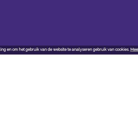
ing en om het gebruik van de website te analyseren gebruik van cookies.
Meer
ct
j vragen en/of opmerkingen
 met ons op:
ijngaarden + Co B.V.
wijngaardenenco.com
0104281444