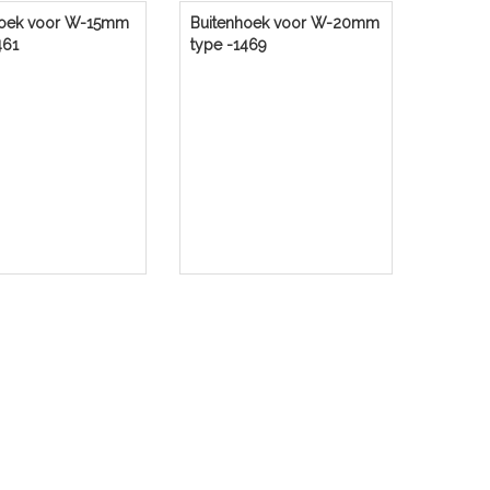
hoek voor W-15mm
Buitenhoek voor W-20mm
461
type -1469