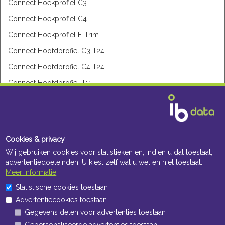
Connect Hoekprofiel C3
Connect Hoekprofiel C4
Connect Hoekprofiel F-Trim
Connect Hoofdprofiel C3 T24
Connect Hoofdprofiel C4 T24
Connect Hoofdprofiel T15
Connect Hoofdprofiel T24
Connect Hoofdprofiel T24 HD
Connect Hoofdprofiel T35
Cookies & privacy
Connect Inline Carrier
Wij gebruiken cookies voor statistieken en, indien u dat toestaat,
advertentiedoeleinden. U kiest zelf wat u wel en niet toestaat.
Connect Modular Wall trim
Meer informatie
Connect Omegaprofiel
Statistische cookies toestaan
Connect One Profiel
Advertentiecookies toestaan
Openingstijden Kantoor
Connect Shadow-line trim
Gegevens delen voor advertenties toestaan
ma t/m vr 8:30 uur tot 17:00 uur
Gepersonaliseerde advertenties toestaan