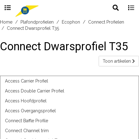
Toggle
Togg
search
navig
Skip
Home
Plafondprofielen
Ecophon
Connect Profielen
to
Connect Dwarsprofiel T35
content
Connect Dwarsprofiel T35
Toon artikelen
Access Carrier Profiel
Access Double Carrier Profiel
Access Hoofdprofiel
Access Overgangsprofiel
Connect Baffle Profile
Connect Channel trim