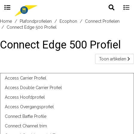
Toggle
Togg
search
navig
Skip
Home
Plafondprofielen
Ecophon
Connect Profielen
to
Connect Edge 500 Profiel
content
Connect Edge 500 Profiel
Toon artikelen
Access Carrier Profiel
Access Double Carrier Profiel
Access Hoofdprofiel
Access Overgangsprofiel
Connect Baffle Profile
Connect Channel trim