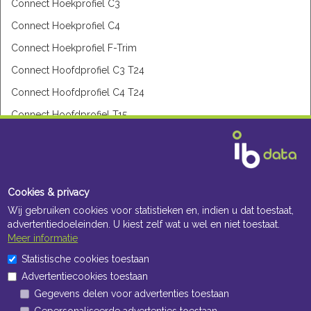
Connect Hoekprofiel C3
Connect Hoekprofiel C4
Connect Hoekprofiel F-Trim
Connect Hoofdprofiel C3 T24
Connect Hoofdprofiel C4 T24
Connect Hoofdprofiel T15
Connect Hoofdprofiel T24
Connect Hoofdprofiel T24 HD
Connect Hoofdprofiel T35
Cookies & privacy
Connect Inline Carrier
Wij gebruiken cookies voor statistieken en, indien u dat toestaat,
advertentiedoeleinden. U kiest zelf wat u wel en niet toestaat.
Connect Modular Wall trim
Meer informatie
Connect Omegaprofiel
Statistische cookies toestaan
Connect One Profiel
Advertentiecookies toestaan
Openingstijden Kantoor
Connect Shadow-line trim
Gegevens delen voor advertenties toestaan
ma t/m vr 8:30 uur tot 17:00 uur
Gepersonaliseerde advertenties toestaan