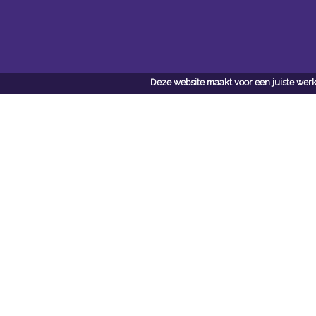
Deze website maakt voor een juiste werk
Openingstijden Kantoor
ma t/m vr 8:30 uur tot 17:00 uur
Openingstijden Magazijn
ma t/m vr 7:00 uur tot 16:30 uur
Navigatie
Conta
Neem bi
Algemene voorwaarden
contact
Privacy
Van W