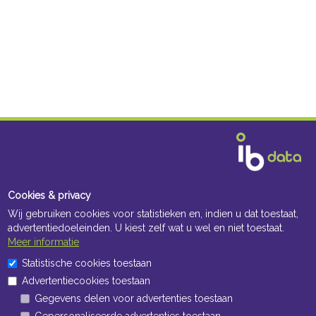
Cookies & privacy
Wij gebruiken cookies voor statistieken en, indien u dat toestaat,
advertentiedoeleinden. U kiest zelf wat u wel en niet toestaat.
Meer informatie
Statistische cookies toestaan
Advertentiecookies toestaan
Openingstijden Kantoor
Gegevens delen voor advertenties toestaan
ma t/m vr 8:30 uur tot 17:00 uur
Gepersonaliseerde advertenties toestaan