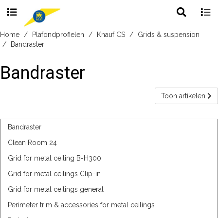
Toggle
Togg
search
navig
Skip
Home
Plafondprofielen
Knauf CS
Grids & suspension
to
Bandraster
content
Bandraster
Toon artikelen
Bandraster
Clean Room 24
Grid for metal ceiling B-H300
Grid for metal ceilings Clip-in
Grid for metal ceilings general
Perimeter trim & accessories for metal ceilings