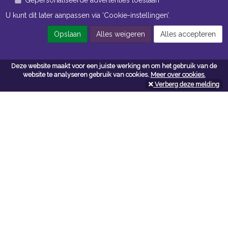
U kunt dit later aanpassen via ‘Cookie-instellingen’.
Openingstijden Magazijn
Opslaan
Alles weigeren
Alles accepteren
ma t/m vr 7:00 uur tot 16:30 uur
Deze website maakt voor een juiste werking en om het gebruik van de
website te analyseren gebruik van cookies.
Meer over cookies.
Navigatie
Verberg deze melding
Algemene voorwaarden
Privacy
Cookiebeleid
Cookie-instellingen
Contactformulier
Contact
Neem bij vragen en/of opmerkingen contact met ons op:
Van Wijngaarden + Co B.V.
vanwijngaardenenco.com