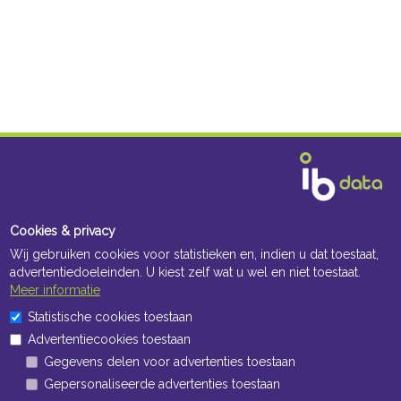
Cookies & privacy
Wij gebruiken cookies voor statistieken en, indien u dat toestaat,
advertentiedoeleinden. U kiest zelf wat u wel en niet toestaat.
Meer informatie
Statistische cookies toestaan
Advertentiecookies toestaan
Openingstijden Kantoor
Gegevens delen voor advertenties toestaan
Gepersonaliseerde advertenties toestaan
ma t/m vr 8:30 uur tot 17:00 uur