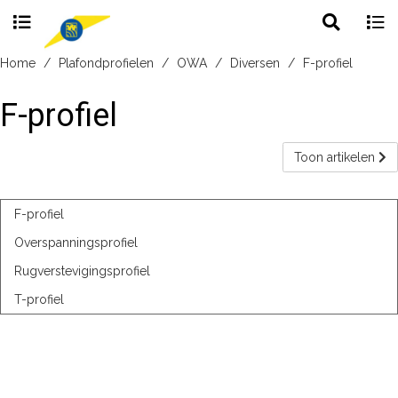
Toggle
Togg
search
navig
Skip
Home
Plafondprofielen
OWA
Diversen
F-profiel
to
content
F-profiel
Toon artikelen
F-profiel
Overspanningsprofiel
Rugverstevigingsprofiel
T-profiel