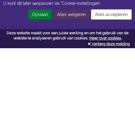
U kunt dit later aanpassen via ‘Cookie-instellingen’.
Openingstijden Magazijn
Opslaan
Alles weigeren
Alles accepteren
ma t/m vr 7:00 uur tot 16:30 uur
Deze website maakt voor een juiste werking en om het gebruik van de
website te analyseren gebruik van cookies.
Meer over cookies.
Navigatie
Verberg deze melding
Algemene voorwaarden
Privacy
Cookiebeleid
Cookie-instellingen
Contactformulier
Contact
Neem bij vragen en/of opmerkingen contact met ons op:
Van Wijngaarden + Co B.V.
vanwijngaardenenco.com