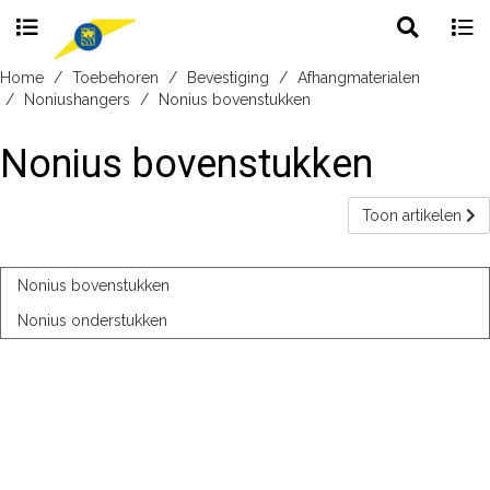
Toggle
Togg
search
navig
Skip
Home
Toebehoren
Bevestiging
Afhangmaterialen
to
Noniushangers
Nonius bovenstukken
content
Nonius bovenstukken
Toon artikelen
Nonius bovenstukken
Nonius onderstukken