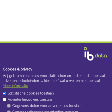
Cookies & privacy
Wij gebruiken cookies voor statistieken en, indien u dat toestaat,
advertentiedoeleinden. U kiest zelf wat u wel en niet toestaat.
Meer informatie
Statistische cookies toestaan
Advertentiecookies toestaan
Openingstijden Kantoor
Gegevens delen voor advertenties toestaan
ma t/m vr 8:30 uur tot 17:00 uur
Gepersonaliseerde advertenties toestaan