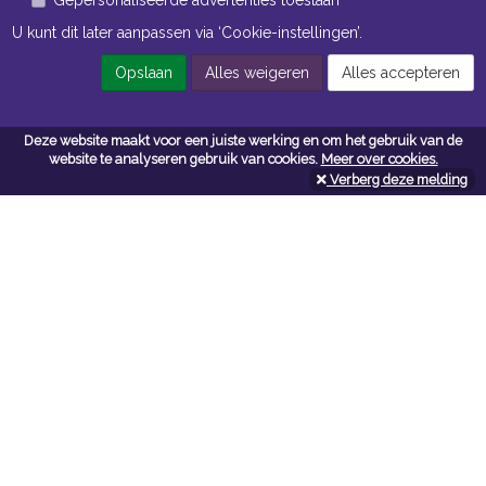
U kunt dit later aanpassen via ‘Cookie-instellingen’.
Openingstijden Magazijn
Opslaan
Alles weigeren
Alles accepteren
ma t/m vr 7:00 uur tot 16:30 uur
Deze website maakt voor een juiste werking en om het gebruik van de
website te analyseren gebruik van cookies.
Meer over cookies.
Navigatie
Verberg deze melding
Algemene voorwaarden
Privacy
Cookiebeleid
Cookie-instellingen
Contactformulier
Contact
Neem bij vragen en/of opmerkingen contact met ons op:
Van Wijngaarden + Co B.V.
vanwijngaardenenco.com