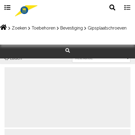
Toggle
Togg
search
navig
Skip
to
Zoeken
Toebehoren
Bevestiging
Gipsplaatschroeven
content
Laden