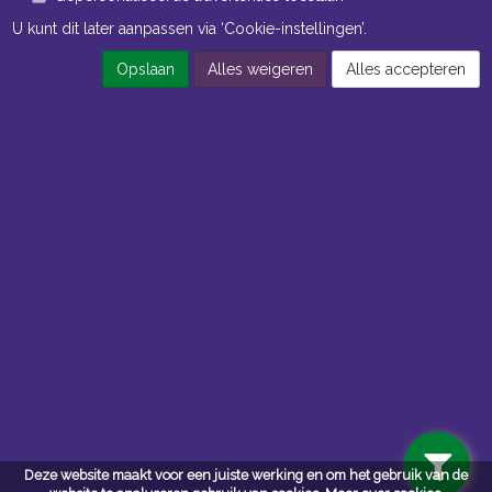
U kunt dit later aanpassen via ‘Cookie-instellingen’.
Opslaan
Alles weigeren
Alles accepteren
Openingstijden Kantoor
ma t/m vr 8:30 uur tot 17:00 uur
Openingstijden Magazijn
ma t/m vr 7:00 uur tot 16:30 uur
Navigatie
Algemene voorwaarden
Privacy
Deze website maakt voor een juiste werking en om het gebruik van de