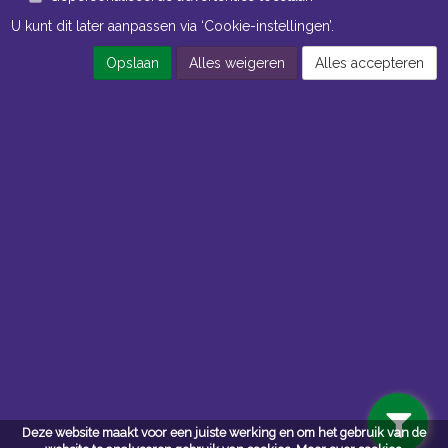
U kunt dit later aanpassen via ‘Cookie-instellingen’.
Opslaan
Alles weigeren
Alles accepteren
Openingstijden Kantoor
ma t/m vr 8:30 uur tot 17:00 uur
Openingstijden Magazijn
ma t/m vr 7:00 uur tot 16:30 uur
Navigatie
Algemene voorwaarden
Privacy
Deze website maakt voor een juiste werking en om het gebruik van de