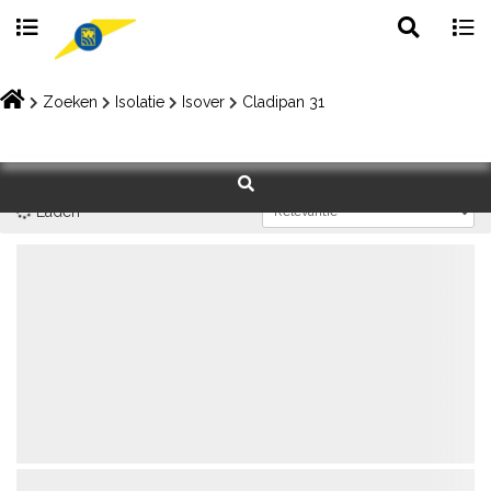
Toggle
Togg
search
navig
Skip
to
Zoeken
Isolatie
Isover
Cladipan 31
content
Laden