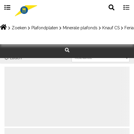
Toggle
Togg
search
navig
Skip
to
Zoeken
Plafondplaten
Minerale plafonds
Knauf CS
Feria
content
Laden