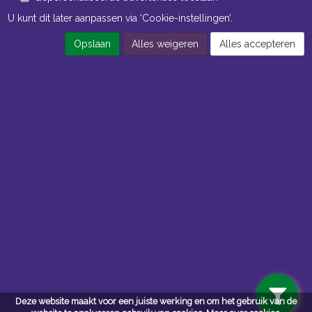
U kunt dit later aanpassen via ‘Cookie-instellingen’.
Opslaan
Alles weigeren
Alles accepteren
Openingstijden Kantoor
ma t/m vr 8:30 uur tot 17:00 uur
Openingstijden Magazijn
ma t/m vr 7:00 uur tot 16:30 uur
Navigatie
Algemene voorwaarden
Privacy
Deze website maakt voor een juiste werking en om het gebruik van de