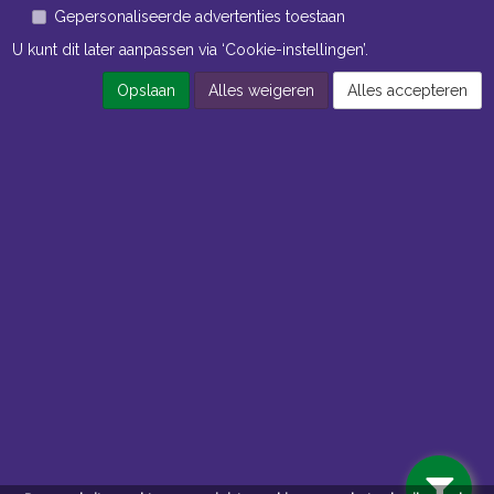
Gepersonaliseerde advertenties toestaan
U kunt dit later aanpassen via ‘Cookie-instellingen’.
Opslaan
Alles weigeren
Alles accepteren
Openingstijden Kantoor
ma t/m vr 8:30 uur tot 17:00 uur
Openingstijden Magazijn
ma t/m vr 7:00 uur tot 16:30 uur
Navigatie
Algemene voorwaarden
Privacy