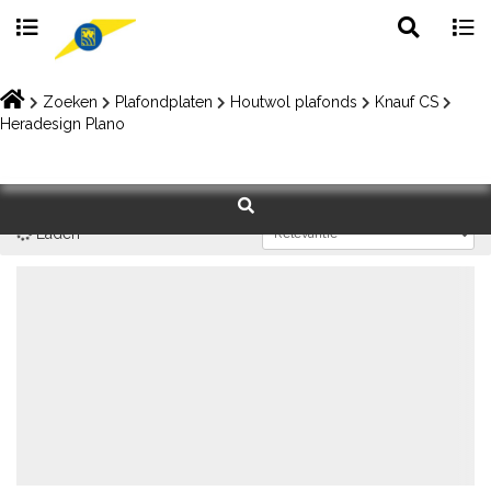
Toggle
Togg
search
navig
Skip
to
Zoeken
Plafondplaten
Houtwol plafonds
Knauf CS
content
Heradesign Plano
Laden