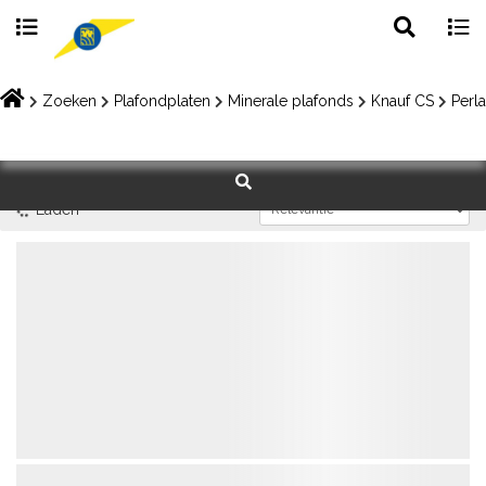
Toggle
Togg
search
navig
Skip
to
Zoeken
Plafondplaten
Minerale plafonds
Knauf CS
Perla
content
Laden