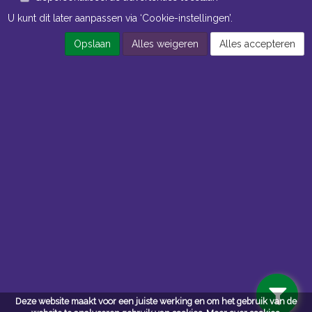
U kunt dit later aanpassen via ‘Cookie-instellingen’.
Opslaan
Alles weigeren
Alles accepteren
Openingstijden Kantoor
ma t/m vr 8:30 uur tot 17:00 uur
Openingstijden Magazijn
ma t/m vr 7:00 uur tot 16:30 uur
Navigatie
Algemene voorwaarden
Privacy
Deze website maakt voor een juiste werking en om het gebruik van de