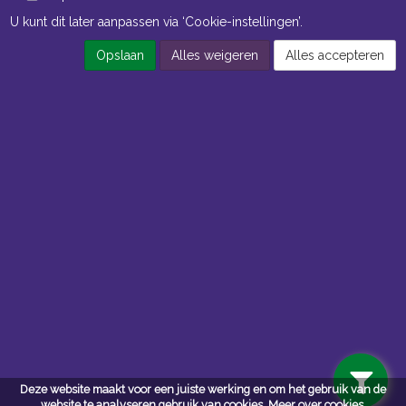
U kunt dit later aanpassen via ‘Cookie-instellingen’.
Opslaan
Alles weigeren
Alles accepteren
Openingstijden Kantoor
ma t/m vr 8:30 uur tot 17:00 uur
Openingstijden Magazijn
ma t/m vr 7:00 uur tot 16:30 uur
Navigatie
Algemene voorwaarden
Privacy
Deze website maakt voor een juiste werking en om het gebruik van de
website te analyseren gebruik van cookies.
Meer over cookies.
Cookiebeleid