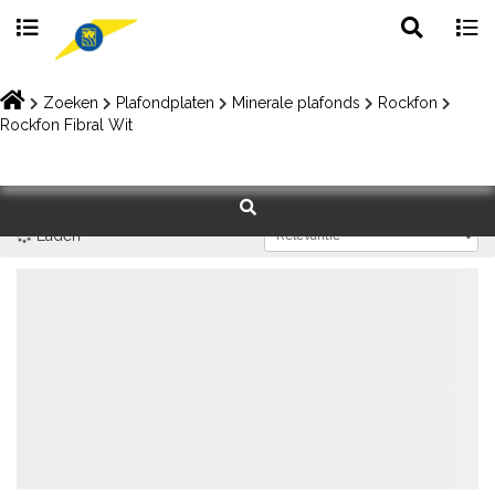
Toggle
Togg
search
navig
Skip
to
Zoeken
Plafondplaten
Minerale plafonds
Rockfon
content
Rockfon Fibral Wit
Laden