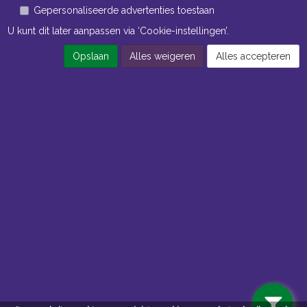
Gepersonaliseerde advertenties toestaan
U kunt dit later aanpassen via ‘Cookie-instellingen’.
Opslaan
Alles weigeren
Alles accepteren
Openingstijden Kantoor
ma t/m vr 8:30 uur tot 17:00 uur
Openingstijden Magazijn
ma t/m vr 7:00 uur tot 16:30 uur
Navigatie
Algemene voorwaarden
Privacy