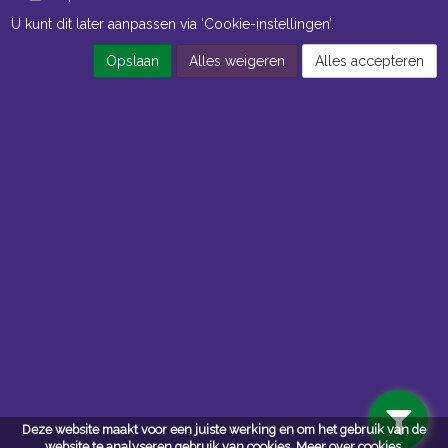
U kunt dit later aanpassen via ‘Cookie-instellingen’.
Opslaan
Alles weigeren
Alles accepteren
Openingstijden Kantoor
ma t/m vr 8:30 uur tot 17:00 uur
Openingstijden Magazijn
ma t/m vr 7:00 uur tot 16:30 uur
Navigatie
Algemene voorwaarden
Privacy
Deze website maakt voor een juiste werking en om het gebruik van de
website te analyseren gebruik van cookies.
Meer over cookies.
Cookiebeleid