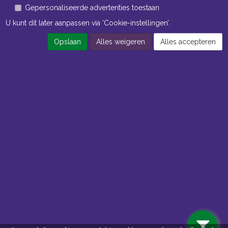
Gepersonaliseerde advertenties toestaan
U kunt dit later aanpassen via ‘Cookie-instellingen’.
Opslaan
Alles weigeren
Alles accepteren
Openingstijden Kantoor
ma t/m vr 8:30 uur tot 17:00 uur
Openingstijden Magazijn
ma t/m vr 7:00 uur tot 16:30 uur
Navigatie
Algemene voorwaarden
Privacy